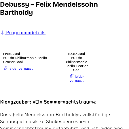
Debussy – Felix Mendelssohn
Bartholdy
Programmdetails
Fr
26. Juni
Sa
27. Juni
20 Uhr Philharmonie Berlin,
20 Uhr
Großer Saal
Philharmonie
Berlin, Großer
leider verpasst
Saal
leider
verpasst
Klangzauber: »Ein Sommernachtstraum«
Dass Felix Mendelssohn Bartholdys vollständige
Schauspielmusik zu Shakespeares »Ein
Sommernachtstraum« aufgeführt wird, ist leider eine