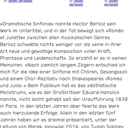
leider verpasst
leider
leider
verpasst
verpasst
»Dramatische Sinfonie« nannte Hector Berlioz sein
Werk im Untertitel, und in der Tat bewegt sich »Roméo
et Juliette« zwischen allen musikalischen Genres.
Berlioz schwebte nichts weniger vor als »eine in ihrer
Art neue und gewaltige Komposition voller Kraft,
Phantasie und Leidenschaft«. So erzählt er es in seinen
Memoiren. »Nach ziemlich langem Zögern entschied ich
mich für die Idee einer Sinfonie mit Chören, Gesangssoli
und einem Chor-Rezitativ nach Shakespeares ›Romeo
und Julia‹.« Beim Publikum hat es das »ästhetische
Monstrum«, wie es der Großkritiker Eduard Hanslick
nannte, nicht leicht gehabt seit der Uraufführung 1839
in Paris. In den letzten Jahren aber feierte das Werk
auch hierzulande Erfolge: Allein in den letzten fünf
Jahren haben wir es dreimal präsentiert, unter der
Leitung von Marek Janowski 2014, von Tugan Sokhiev