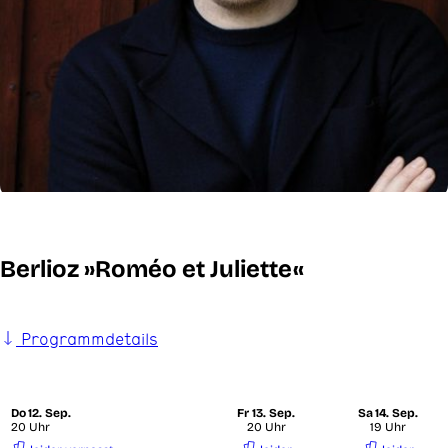
Berlioz »Roméo et Juliette«
Programmdetails
Do
12. Sep.
Fr
13. Sep.
Sa
14. Sep.
20 Uhr
20 Uhr
19 Uhr