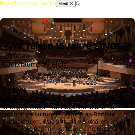
Menü
Wir feiern 15 Jahre SING!
Jubiläumsbereich
Seit 2011 steht SING! für gemeinsames Singen,
für Begegnungen auf Augenhöhe und für
nachhaltige kulturelle Bildung an Berliner
Grundschulen. Was 2011 als visionäres
Pilotprojekt begann, ist heute eine feste Größe