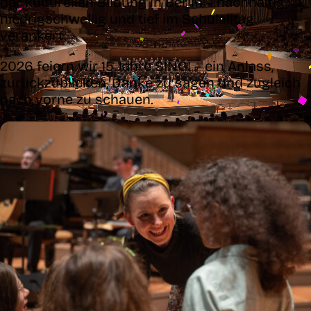
der kulturellen Bildung in Berlin – nachhaltig,
niedrigschwellig und tief im Schulalltag
verankert.
2026 feiern wir 15 Jahre SING! – ein Anlass,
zurückzublicken, Danke zu sagen und zugleich
nach vorne zu schauen.