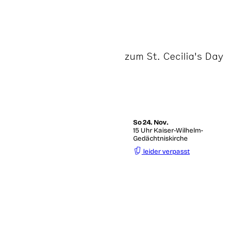
zum St. Cecilia's Day
So
24. Nov.
15 Uhr Kaiser-Wilhelm-
Gedächtniskirche
leider verpasst
Am Sonntagnachmittag
r reichhaltigen Palette
cht des atmosphärischen