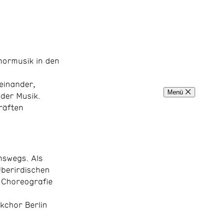
hormusik in den
einander,
Menü
der Musik.
räften
nswegs. Als
Überirdischen
e Choreografie
kchor Berlin