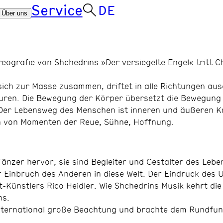
Service
DE
Über uns
eografie von Shchedrins »Der versiegelte Engel« tritt C
sich zur Masse zusammen, driftet in alle Richtungen aus
turen. Die Bewegung der Körper übersetzt die Bewegung 
: Der Lebensweg des Menschen ist inneren und äußeren K
en von Momenten der Reue, Sühne, Hoffnung.
nzer hervor, sie sind Begleiter und Gestalter des Lebe
r Einbruch des Anderen in diese Welt. Der Eindruck des 
t-Künstlers Rico Heidler. Wie Shchedrins Musik kehrt di
ns.
international große Beachtung und brachte dem Rundfun