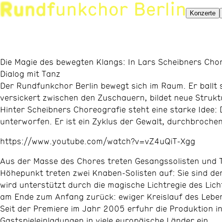
Konzerte
Die Magie des bewegten Klangs: In Lars Scheibners Chor
Dialog mit Tanz
Der Rundfunkchor Berlin bewegt sich im Raum. Er ballt 
versickert zwischen den Zuschauern, bildet neue Struk
Hinter Scheibners Choreografie steht eine starke Idee
unterworfen. Er ist ein Zyklus der Gewalt, durchbroch
https://www.youtube.com/watch?v=vZ4uQiT-Xgg
Aus der Masse des Chores treten Gesangssolisten und Tä
Höhepunkt treten zwei Knaben-Solisten auf: Sie sind de
wird unterstützt durch die magische Lichtregie des Lich
am Ende zum Anfang zurück: ewiger Kreislauf des Lebe
Seit der Premiere im Jahr 2005 erfuhr die Produktion 
Gastspieleinladungen in viele europäische Länder ein.