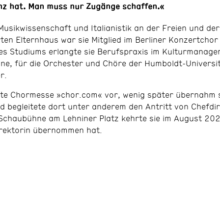
anz hat. Man muss nur Zugänge schaffen.«
Musikwissenschaft und Italianistik an der Freien und de
rten Elternhaus war sie Mitglied im Berliner Konzertchor
es Studiums erlangte sie Berufspraxis im Kulturmanag
ne, für die Orchester und Chöre der Humboldt-Universi
r.
ste Chormesse »chor.com« vor, wenig später übernahm s
begleitete dort unter anderem den Antritt von Chefdiri
 Schaubühne am Lehniner Platz kehrte sie im August 20
irektorin übernommen hat.