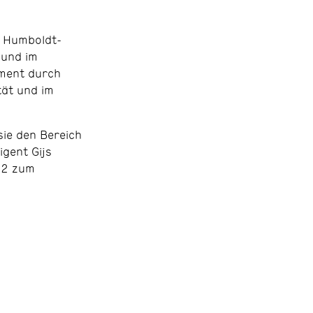
r Humboldt-
 und im
ement durch
tät und im
ie den Bereich
gent Gijs
22 zum