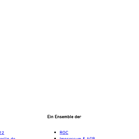
Ein Ensemble der
22
ROC
erlin.de
Impressum & AGB