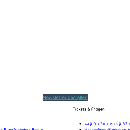
Newsletter bestellen
t
Tickets & Fragen
+49 (0) 30 / 20 29 87 
e Rundfunkchor Berlin
tickets@rundfunkchor-b