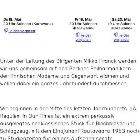
Do
18. Mai
Fr
19. Mai
Sa
20. Mai
20 Uhr Salonen »Karawane«
20 Uhr Salonen
19 Uhr Salonen
»Karawane«
»Karawane«
leider verpasst
leider
leider
verpasst
verpasst
Unter der Leitung des Dirigenten Mikko Franck werden
wir uns gemeinsam mit den Berliner Philharmonikern
der finnischen Moderne und Gegenwart widmen und
wollen dabei ein ganzes Jahrhundert durchmessen.
Wir beginnen in der Mitte des letzten Jahrhunderts. »A
Requiem in Our Time« ist ein extrem perkussiv
ausgelegtes neoklassisches Stück für Blechbläser und
Schlagzeug, mit dem Einojuhani Rautavaara 1953 noch
zu Studienzeiten für einiges Aufsehen sorgte.