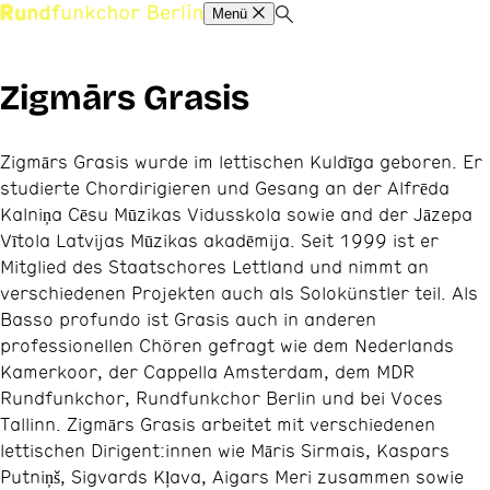
Menü
Zigmārs Grasis
Zigmārs Grasis wurde im lettischen Kuldīga geboren. Er
studierte Chordirigieren und Gesang an der Alfrēda
Kalniņa Cēsu Mūzikas Vidusskola sowie and der Jāzepa
Vītola Latvijas Mūzikas akadēmija. Seit 1999 ist er
Mitglied des Staatschores Lettland und nimmt an
verschiedenen Projekten auch als Solokünstler teil. Als
Basso profundo ist Grasis auch in anderen
professionellen Chören gefragt wie dem Nederlands
Kamerkoor, der Cappella Amsterdam, dem MDR
Rundfunkchor, Rundfunkchor Berlin und bei Voces
Tallinn. Zigmārs Grasis arbeitet mit verschiedenen
lettischen Dirigent:innen wie Māris Sirmais, Kaspars
Putniņš, Sigvards Kļava, Aigars Meri zusammen sowie