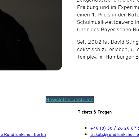
Freiburg und im Experim
einen 1. Preis in der K
Schulmusikwettbewerb in 
Chor des Bayerischen R
Seit 2002 ist David Sting
solistisch zu erleben, u.
Temple« im Hamburger B
Newsletter bestellen
t
Tickets & Fragen
+49 (0) 30 / 20 29 87 
e Rundfunkchor Berlin
tickets@rundfunkchor-b