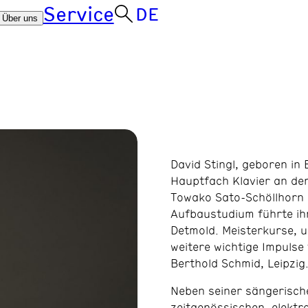
Service
DE
Über uns
David Stingl, geboren in
Hauptfach Klavier an de
Towako Sato-Schöllhorn 
Aufbaustudium führte ih
Detmold. Meisterkurse, u
weitere wichtige Impulse
Berthold Schmid, Leipzig
Neben seiner sängerische
zeitgenössischen, elektro