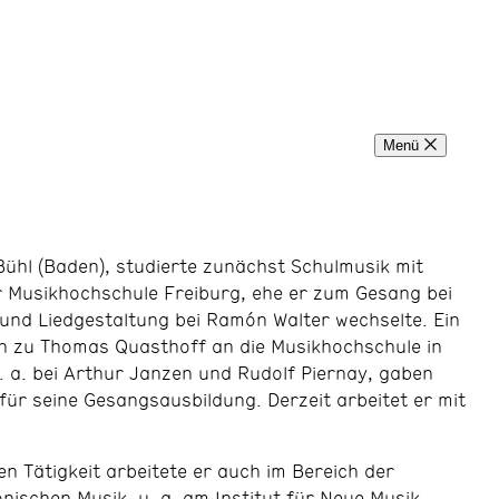
Menü
 Bühl (Baden), studierte zunächst Schulmusik mit
r Musikhochschule Freiburg, ehe er zum Gesang bei
und Liedgestaltung bei Ramón Walter wechselte. Ein
n zu Thomas Quasthoff an die Musikhochschule in
. a. bei Arthur Janzen und Rudolf Piernay, gaben
 für seine Gesangsausbildung. Derzeit arbeitet er mit
.
n Tätigkeit arbeitete er auch im Bereich der
nischen Musik, u. a. am Institut für Neue Musik