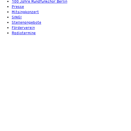
100 Jahre Rundfunkchor Berlin
Presse
Mitsingkonzert
SING!
Stellenangebote
Förderverein
Radiotermine
Tickets & Fragen
+49 (0) 30 / 20 29 87 22
tickets@rundfunkchor-berlin.de
Ein Ensemble der
ROC
Impressum & AGB
Datenschutzerklärung