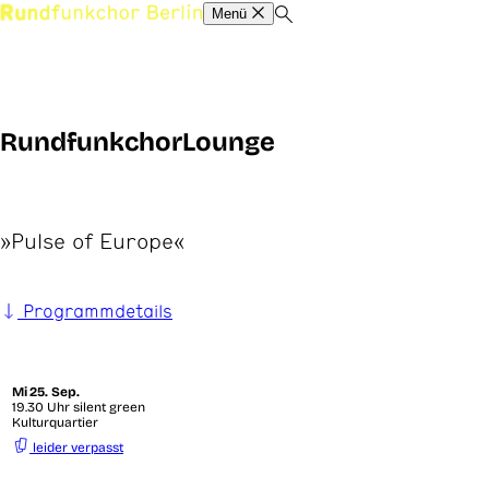
Menü
RundfunkchorLounge
»Pulse of Europe«
Programmdetails
Mi
25. Sep.
19.30 Uhr silent green
Kulturquartier
leider verpasst