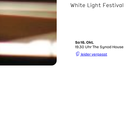
White Light Festival
So
16. Okt.
19.30 Uhr The Synod House
leider verpasst
 eines seiner größten
 des Lincoln Center for
itualisierte Bach’sche
 als ein Höhepunkt des
htlicher Vigil« meinte
l Berührung« gehabt zu