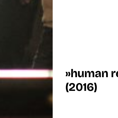
»human r
(2016)