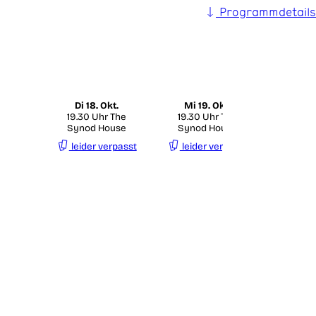
Programmdetails
Di
18. Okt.
Mi
19. Okt.
19.30 Uhr The
19.30 Uhr The
Synod House
Synod House
leider verpasst
leider verpasst