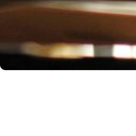
Mitte Oktober kehrt der Rundfunkchor Berlin an den Ort
Erfolge zurück: nach New York zum White Light Festival
the Performing Arts. 2014 wurde die von Peter Sellars r
»Matthäus-Passion« in den amerikanischen Bestenlisten
Konzertjahres gefeiert. Und bei Rachmaninows »Ganznäc
Alex Ross von The New Yorker gar, »mit dem Berggipfe